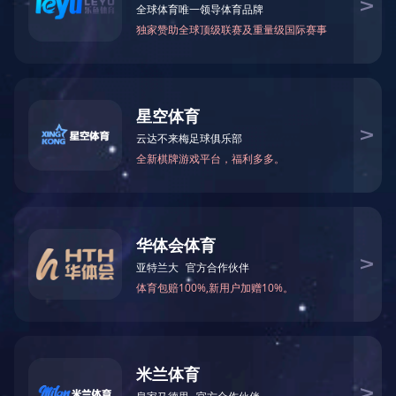
4月17日，中国机械总院党委召开树立和践行正确政绩观学习教
育第二期读书班，认真研读《习近平关于树立和践行正确政绩观论述
摘编》《习近平总书记地方工作期间坚持正确政绩观生动实践》，完
整准确全面贯彻新发展理念，着力推动集团“十五五”开好局、起好
步。集团党委书记、董事长秦汉军主持会议并总结讲话，副总经理李
爱国作重点发言，其他班子成员研讨交流。
大家一致表示，要牢牢把握“政绩为谁而树、树什么样的政绩、