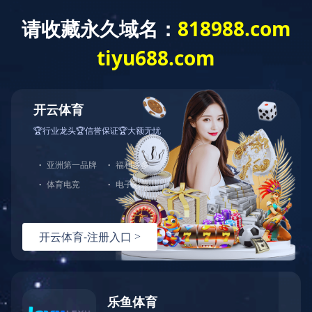
星空体育
EN
集团新闻
中国机械总院党委召开树立和践行正确政绩观学习教
育第二期读书班
作者： 党群部
时间：2026-04-17